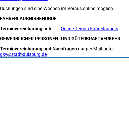
in
Buchungen sind eine Wochen im Voraus online möglich.
einem
neuen
FAHRERLAUBNISBEHÖRDE:
Tab)
Terminvereinbarung
unter:
Online-Termin Fahrerlaubnis
GEWERBLICHER PERSONEN- UND GÜTERKRAFTVERKEHR:
Terminvereinbarung und Nachfragen
nur per Mail unter:
gkv
stadt-duisburg
de
Fußbereich
Häufig gesucht
Stadtplan Duisburg
(Öffnet
in
Mein Duisburg APP
(Öffnet
einem
in
Veranstaltungskalender
(Öffnet
neuen
einem
in
Serviceangebote der Stadt Duisburg
Tab)
neuen
einem
Tab)
neuen
Tab)
Schnellübersicht
Tourismus - Stadt von Feuer & Wasser
Rathaus, Politik und Stadtverwaltung