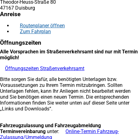
Theodor-Heuss-Straße 80
47167 Duisburg
Anreise
Routenplaner öffnen
(Öffnet
Zum Fahrplan
(Öffnet
in
in
einem
Öffnungszeiten
einem
neuen
neuen
Tab)
Alle Vorsprachen im Straßenverkehrsamt sind nur mit Termin
Tab)
möglich!
Öffnungszeiten Straßenverkehrsamt
(Öffnet
in
Bitte sorgen Sie dafür, alle benötigten Unterlagen bzw.
einem
Voraussetzungen zu Ihrem Termin mitzubringen. Sollten
neuen
Unterlagen fehlen, kann Ihr Anliegen nicht bearbeitet werden
Tab)
und Sie benötigen einen neuen Termin. Die entsprechenden
Informationen finden Sie weiter unten auf dieser Seite unter
„Links und Downloads“.
Fahrzeugzulassung und Fahrzeugabmeldung
Terminvereinbarung
unter:
Online-Termin Fahrzeug-
Zulassung/Ummeldung
(Öffnet