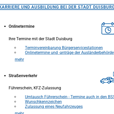
KARRIERE UND AUSBILDUNG BEI DER STADT DUISBUR
Onlinetermine
Ihre Termine mit der Stadt Duisburg
Terminvereinbarung Bürgerservicestationen
(Öffnet
in
Onlinetermine und -anträge der Ausländerbehörde
(Öffnet
einem
in
mehr
(Öffnet
neuen
einem
in
Tab)
neuen
einem
Tab)
neuen
Straßenverkehr
Tab)
Führerschein, KFZ-Zulassung
Umtausch Führerschein - Termine auch in den BS
(Öffnet
in
Wunschkennzeichen
(Öffnet
einem
in
Zulassung eines Neufahrzeuges
(Öffnet
neuen
einem
in
mehr
(Öffnet