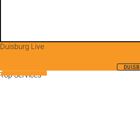
Duisburg Live
DUISB
Top Services