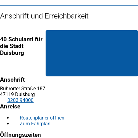
Anschrift und Erreichbarkeit
40 Schulamt für
die Stadt
Duisburg
Anschrift
Ruhrorter Straße 187
47119 Duisburg
0203 94000
Anreise
Routenplaner öffnen
(Öffnet
Zum Fahrplan
(Öffnet
in
in
einem
Öffnungszeiten
einem
neuen