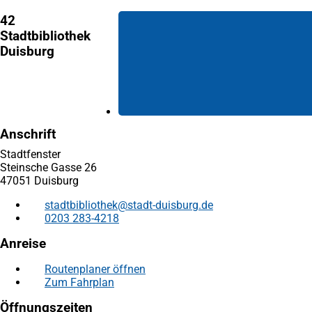
42
Stadtbibliothek
Duisburg
Anschrift
Stadtfenster
Steinsche Gasse 26
47051 Duisburg
stadtbibliothek
stadt-duisburg
de
0203 283-4218
Anreise
Routenplaner öffnen
(Öffnet
Zum Fahrplan
(Öffnet
in
in
einem
Öffnungszeiten
einem
neuen