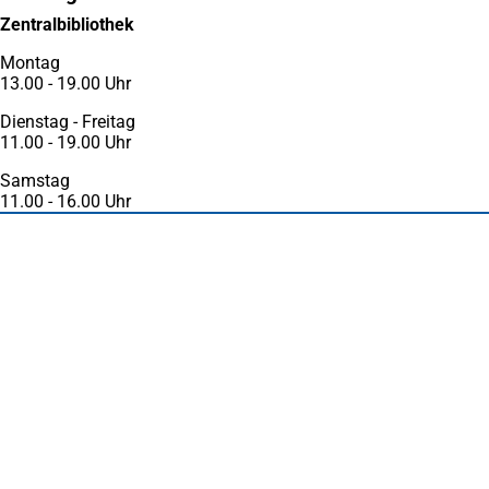
neuen
Tab)
Zentralbibliothek
Tab)
Montag
13.00 - 19.00 Uhr
Dienstag - Freitag
11.00 - 19.00 Uhr
Samstag
11.00 - 16.00 Uhr
Fußbereich
Häufig gesucht
Stadtplan Duisburg
(Öffnet
in
Mein Duisburg APP
(Öffnet
einem
in
Veranstaltungskalender
(Öffnet
neuen
einem
in
Serviceangebote der Stadt Duisburg
Tab)
neuen
einem
Tab)
neuen
Tab)
Schnellübersicht
Tourismus - Stadt von Feuer & Wasser
Rathaus, Politik und Stadtverwaltung
Wohnen und Leben