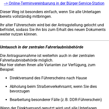
--> Online-Terminvereinbarung in der Bürger-Service-Station
(Ö
in
Dieser Weg ist besonders einfach, wenn Sie alle Unterlagen
ei
bereits vollständig mitbringen.
ne
Ta
Ihr alter Führerschein wird bei der Antragstellung gelocht und
befristet, sodass Sie ihn bis zum Erhalt des neuen Dokuments
weiter nutzen können.
Umtausch in der zentralen Fahrerlaubnisbehörde
Die Antragsannahme ist weiterhin auch in der zentralen
Fahrerlaubnisbehörde möglich.
Nur hier stehen Ihnen alle Varianten zur Verfügung, zum
Beispiel:
Direktversand des Führerscheins nach Hause
Abholung beim Straßenverkehrsamt, wenn Sie dies
bevorzugen
Bearbeitung besonderer Fälle (z. B. DDR-Führerschein)
Wenn der Direktversand genutzt wird und alle Unterlagen