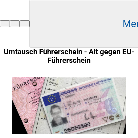
Inhalt anspringen
Me
Zur
Startseite
Umtausch Führerschein - Alt gegen EU-
Führerschein