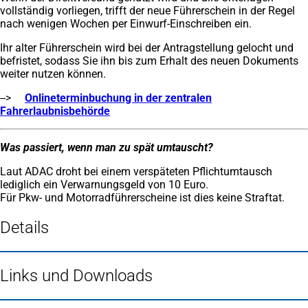
vollständig vorliegen, trifft der neue Führerschein in der Regel
nach wenigen Wochen per Einwurf-Einschreiben ein.
Ihr alter Führerschein wird bei der Antragstellung gelocht und
befristet, sodass Sie ihn bis zum Erhalt des neuen Dokuments
weiter nutzen können.
-->
Onlineterminbuchung in der zentralen
Fahrerlaubnisbehörde
(Öffnet
in
einem
Was passiert, wenn man zu spät umtauscht?
neuen
Tab)
Laut ADAC droht bei einem verspäteten Pflichtumtausch
lediglich ein Verwarnungsgeld von 10 Euro.
Für Pkw- und Motorradführerscheine ist dies keine Straftat.
Details
Links und Downloads
Häufig gesucht