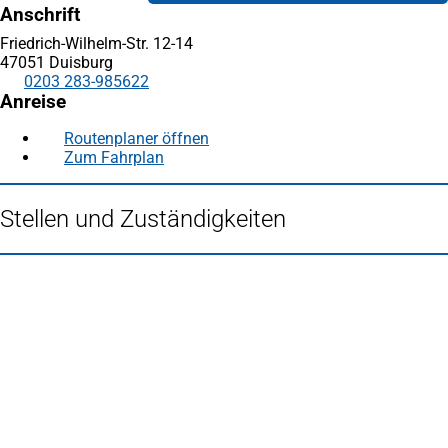
Anschrift
Friedrich-Wilhelm-Str. 12-14
47051 Duisburg
0203 283-985622
Anreise
Routenplaner öffnen
(Öffnet
Zum Fahrplan
(Öffnet
in
in
einem
einem
neuen
Stellen und Zuständigkeiten
neuen
Tab)
Tab)
Fußbereich
Häufig gesucht
Stadtplan Duisburg
(Öffnet
in
Mein Duisburg APP
(Öffnet
einem
in
Veranstaltungskalender
(Öffnet
neuen
einem
in
Serviceangebote der Stadt Duisburg
Tab)
neuen
einem
Tab)
neuen
Tab)
Schnellübersicht