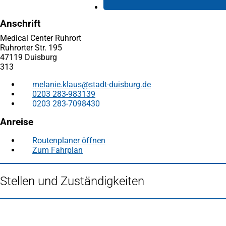
Anschrift
Medical Center Ruhrort
Ruhrorter Str. 195
47119 Duisburg
313
melanie.klaus
stadt-duisburg
de
0203 283-983139
0203 283-7098430
Anreise
Routenplaner öffnen
(Öffnet
Zum Fahrplan
(Öffnet
in
in
einem
einem
neuen
Stellen und Zuständigkeiten
neuen
Tab)
Tab)
Fußbereich
Häufig gesucht
Stadtplan Duisburg
(Öffnet