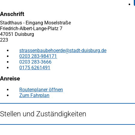
Anschrift
Stadthaus - Eingang Moselstraße
Friedrich-Albert-Lange-Platz 7
47051 Duisburg
223
strassenbaubehoerde
stadt-duisburg
de
0203 283-984171
0203 283-3666
0175 6261491
Anreise
Routenplaner öffnen
(Öffnet
Zum Fahrplan
(Öffnet
in
in
einem
einem
neuen
Stellen und Zuständigkeiten
neuen
Tab)
Tab)
Fußbereich
Häufig gesucht