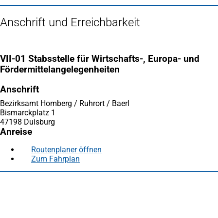
Anschrift und Erreichbarkeit
VII-01 Stabsstelle für Wirtschafts-, Europa- und
Fördermittelangelegenheiten
Anschrift
Bezirksamt Homberg / Ruhrort / Baerl
Bismarckplatz 1
47198 Duisburg
Anreise
Routenplaner öffnen
(Öffnet
Zum Fahrplan
(Öffnet
in
in
einem
Fußbereich
Häufig gesucht
einem
neuen
neuen
Tab)
Stadtplan Duisburg
(Öffnet
Tab)
in
Mein Duisburg APP
(Öffnet
einem
in
Veranstaltungskalender
(Öffnet