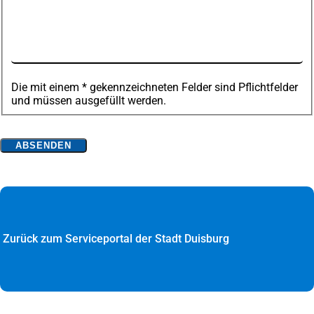
Die mit einem * gekennzeichneten Felder sind Pflichtfelder
und müssen ausgefüllt werden.
Bitte
ABSENDEN
lassen
Sie
dieses
Feld
leer.
Zurück zum Serviceportal der Stadt Duisburg