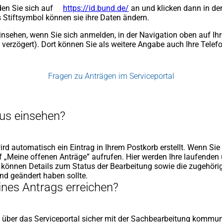
en Sie sich auf
https://id.bund.de/
(Öffnet
an und klicken dann in der
 Stiftsymbol können sie ihre Daten ändern.
in
einem
insehen, wenn Sie sich anmelden, in der Navigation oben auf I
neuen
s verzögert). Dort können Sie als weitere Angabe auch Ihre Te
Tab)
Fragen zu Anträgen im Serviceportal
tus einsehen?
d automatisch ein Eintrag in Ihrem Postkorb erstellt. Wenn Sie 
„Meine offenen Anträge” aufrufen. Hier werden Ihre laufenden u
ie können Details zum Status der Bearbeitung sowie die zugehör
and geändert haben sollte.
ines Antrags erreichen?
 über das Serviceportal sicher mit der Sachbearbeitung kommun