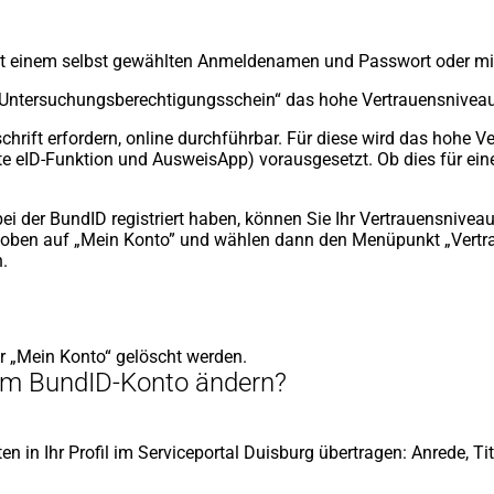
Mit einem selbst gewählten Anmeldenamen und Passwort oder mit
ng „Untersuchungsberechtigungsschein“ das hohe Vertrauensniveau
hrift erfordern, online durchführbar. Für diese wird das hohe Ver
 eID-Funktion und AusweisApp) vorausgesetzt. Ob dies für eine D
der BundID registriert haben, können Sie Ihr Vertrauensniveau
on oben auf „Mein Konto” und wählen dann den Menüpunkt „Vert
.
net
r „Mein Konto“ gelöscht werden.
 im BundID-Konto ändern?
m
n
 in Ihr Profil im Serviceportal Duisburg übertragen: Anrede, T