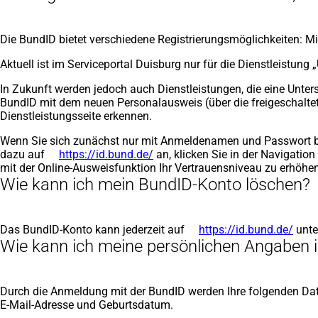
einem
neuen
Tab)
Die BundID bietet verschiedene Registrierungsmöglichkeiten: 
Aktuell ist im Serviceportal Duisburg nur für die Dienstleistu
In Zukunft werden jedoch auch Dienstleistungen, die eine Untersc
BundID mit dem neuen Personalausweis (über die freigeschaltete
Dienstleistungsseite erkennen.
Wenn Sie sich zunächst nur mit Anmeldenamen und Passwort bei 
dazu auf
https://id.bund.de/
(Öffnet
an, klicken Sie in der Navigati
mit der Online-Ausweisfunktion Ihr Vertrauensniveau zu erhöhen
in
Wie kann ich mein BundID-Konto löschen?
einem
neuen
Tab)
Das BundID-Konto kann jederzeit auf
https://id.bund.de/
(Öff
unte
Wie kann ich meine persönlichen Angaben
in
eine
neue
Tab)
Durch die Anmeldung mit der BundID werden Ihre folgenden Daten
E-Mail-Adresse und Geburtsdatum.