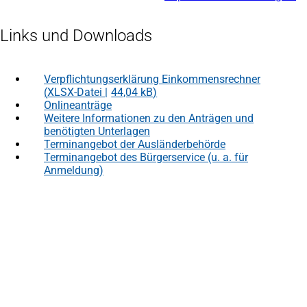
Links und Downloads
Verpflichtungserklärung Einkommensrechner
XLSX-Datei
44,04 kB
Onlineanträge
(Öffnet
in
Weitere Informationen zu den Anträgen und
(Öffnet
einem
benötigten Unterlagen
in
neuen
einem
Terminangebot der Ausländerbehörde
Tab)
neuen
Terminangebot des Bürgerservice (u. a. für
Tab)
Anmeldung)
Fußbereich
Häufig gesucht
Stadtplan Duisburg
(Öffnet
in
Mein Duisburg APP
(Öffnet
einem
in
Veranstaltungskalender
(Öffnet
neuen
einem
in
Serviceangebote der Stadt Duisburg
Tab)
neuen
einem
Tab)
neuen
Tab)