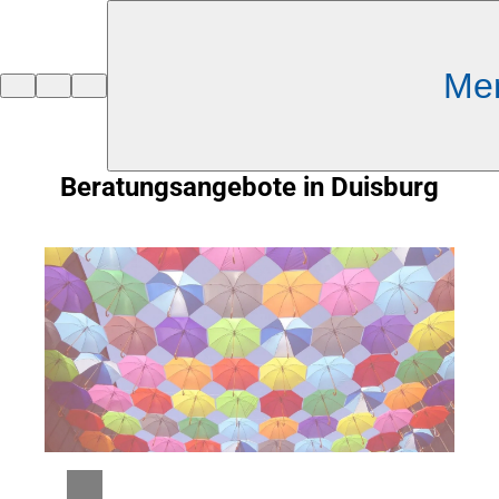
Inhalt anspringen
Me
Zur
Startseite
Beratungsangebote in Duisburg