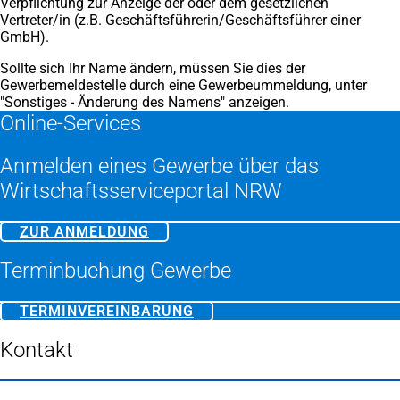
Verpflichtung zur Anzeige der oder dem gesetzlichen
Vertreter/in (z.B. Geschäftsführerin/Geschäftsführer einer
GmbH).
Sollte sich Ihr Name ändern, müssen Sie dies der
Gewerbemeldestelle durch eine Gewerbeummeldung, unter
"Sonstiges - Änderung des Namens" anzeigen.
Online-Services
Anmelden eines Gewerbe über das
Wirtschaftsserviceportal NRW
ZUR ANMELDUNG
(ÖFFNET
IN
EINEM
Terminbuchung Gewerbe
NEUEN
TAB)
TERMINVEREINBARUNG
(ÖFFNET
IN
EINEM
Kontakt
NEUEN
TAB)