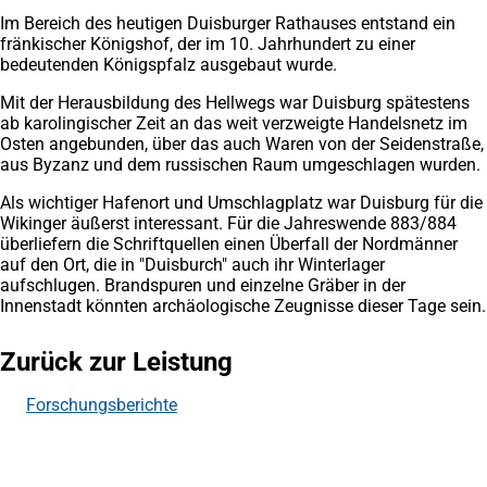
Im Bereich des heutigen Duisburger Rathauses entstand ein
fränkischer Königshof, der im 10. Jahrhundert zu einer
bedeutenden Königspfalz ausgebaut wurde.
Mit der Herausbildung des Hellwegs war Duisburg spätestens
ab karolingischer Zeit an das weit verzweigte Handelsnetz im
Osten angebunden, über das auch Waren von der Seidenstraße,
aus Byzanz und dem russischen Raum umgeschlagen wurden.
Als wichtiger Hafenort und Umschlagplatz war Duisburg für die
Wikinger äußerst interessant. Für die Jahreswende 883/884
überliefern die Schriftquellen einen Überfall der Nordmänner
auf den Ort, die in "Duisburch" auch ihr Winterlager
aufschlugen. Brandspuren und einzelne Gräber in der
Innenstadt könnten archäologische Zeugnisse dieser Tage sein.
Zurück zur Leistung
Forschungsberichte
Fußbereich
Häufig gesucht
Stadtplan Duisburg
(Öffnet
in
Mein Duisburg APP
(Öffnet