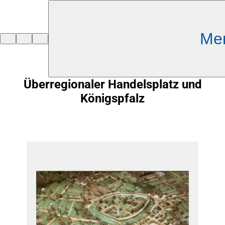
Inhalt anspringen
Me
Zur
Startseite
Überregionaler Handelsplatz und
Königspfalz