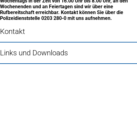
Wochentags in der Zeit von 16.00 Uhr bis 8.00 Uhr, an den
Wochenenden und an Feiertagen sind wir über eine
Rufbereitschaft erreichbar. Kontakt können Sie über die
Polizeidienststelle 0203 280-0 mit uns aufnehmen.
Kontakt
Links und Downloads
Fußbereich
Häufig gesucht
Stadtplan Duisburg
(Öffnet
in
Mein Duisburg APP
(Öffnet
einem
in
Veranstaltungskalender
(Öffnet
neuen
einem
in
Serviceangebote der Stadt Duisburg
Tab)
neuen
einem
Tab)
neuen
Tab)
Schnellübersicht
Tourismus - Stadt von Feuer & Wasser
Rathaus, Politik und Stadtverwaltung