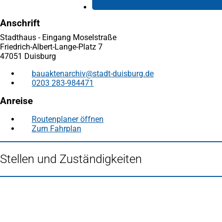
Anschrift
Stadthaus - Eingang Moselstraße
Friedrich-Albert-Lange-Platz 7
47051 Duisburg
bauaktenarchiv
stadt-duisburg
de
0203 283-984471
Anreise
Routenplaner öffnen
(Öffnet
Zum Fahrplan
(Öffnet
in
in
einem
einem
neuen
Stellen und Zuständigkeiten
neuen
Tab)
Tab)
Fußbereich
Häufig gesucht
Stadtplan Duisburg
(Öffnet
in
Mein Duisburg APP
(Öffnet
einem
in
Veranstaltungskalender
(Öffnet