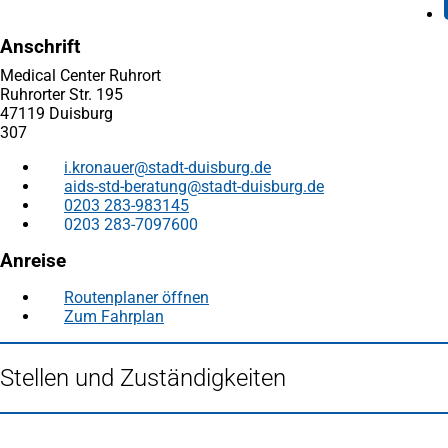
Anschrift
Medical Center Ruhrort
Ruhrorter Str. 195
47119 Duisburg
307
i.kronauer
stadt-duisburg
de
aids-std-beratung
stadt-duisburg
de
0203 283-983145
0203 283-7097600
Anreise
Routenplaner öffnen
(Öffnet
Zum Fahrplan
(Öffnet
in
in
einem
einem
neuen
Stellen und Zuständigkeiten
neuen
Tab)
Tab)
Fußbereich
Häufig gesucht