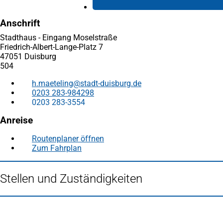
Anschrift
Stadthaus - Eingang Moselstraße
Friedrich-Albert-Lange-Platz 7
47051 Duisburg
504
h.maeteling
stadt-duisburg
de
0203 283-984298
0203 283-3554
Anreise
Routenplaner öffnen
(Öffnet
Zum Fahrplan
(Öffnet
in
in
einem
einem
neuen
Stellen und Zuständigkeiten
neuen
Tab)
Tab)
Fußbereich
Häufig gesucht
Stadtplan Duisburg
(Öffnet