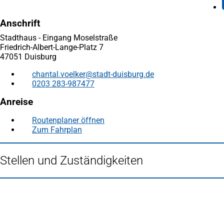
Anschrift
Stadthaus - Eingang Moselstraße
Friedrich-Albert-Lange-Platz 7
47051 Duisburg
chantal.voelker
stadt-duisburg
de
0203 283-987477
Anreise
Routenplaner öffnen
(Öffnet
Zum Fahrplan
(Öffnet
in
in
einem
einem
neuen
Stellen und Zuständigkeiten
neuen
Tab)
Tab)
Fußbereich
Häufig gesucht
Stadtplan Duisburg
(Öffnet
in
Mein Duisburg APP
(Öffnet
einem
in
Veranstaltungskalender
(Öffnet