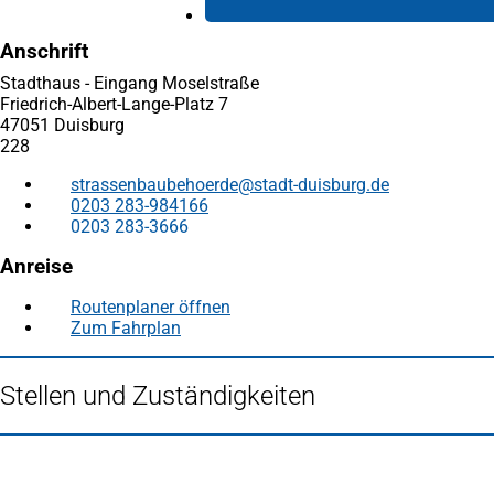
Anschrift
Stadthaus - Eingang Moselstraße
Friedrich-Albert-Lange-Platz 7
47051 Duisburg
228
strassenbaubehoerde
stadt-duisburg
de
0203 283-984166
0203 283-3666
Anreise
Routenplaner öffnen
(Öffnet
Zum Fahrplan
(Öffnet
in
in
einem
einem
neuen
Stellen und Zuständigkeiten
neuen
Tab)
Tab)
Fußbereich
Häufig gesucht
Stadtplan Duisburg
(Öffnet