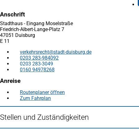
Anschrift
Stadthaus - Eingang Moselstraße
Friedrich-Albert-Lange-Platz 7
47051 Duisburg
E 11
verkehrsrecht
stadt-duisburg
de
0203 283-984092
0203 283-3049
0160 94978268
Anreise
Routenplaner öffnen
(Öffnet
Zum Fahrplan
(Öffnet
in
in
einem
einem
neuen
Stellen und Zuständigkeiten
neuen
Tab)
Tab)
Fußbereich
Häufig gesucht