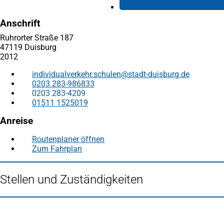
Anschrift
Ruhrorter Straße 187
47119 Duisburg
2012
individualverkehr.schulen
stadt-duisburg
de
0203 283-986833
0203 283-4209
01511 1525019
Anreise
Routenplaner öffnen
(Öffnet
Zum Fahrplan
(Öffnet
in
in
einem
einem
neuen
Stellen und Zuständigkeiten
neuen
Tab)
Tab)
Fußbereich
Häufig gesucht
Stadtplan Duisburg
(Öffnet