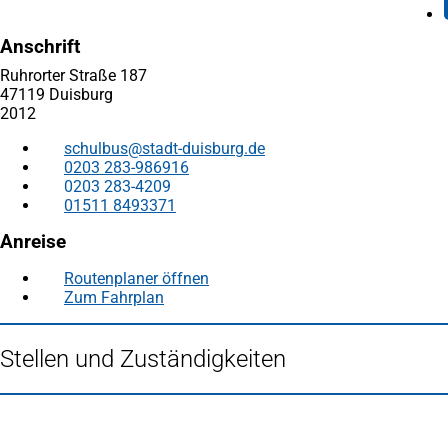
Anschrift
Ruhrorter Straße 187
47119 Duisburg
2012
schulbus
stadt-duisburg
de
0203 283-986916
0203 283-4209
01511 8493371
Anreise
Routenplaner öffnen
(Öffnet
Zum Fahrplan
(Öffnet
in
in
einem
einem
neuen
Stellen und Zuständigkeiten
neuen
Tab)
Tab)
Fußbereich
Häufig gesucht
Stadtplan Duisburg
(Öffnet