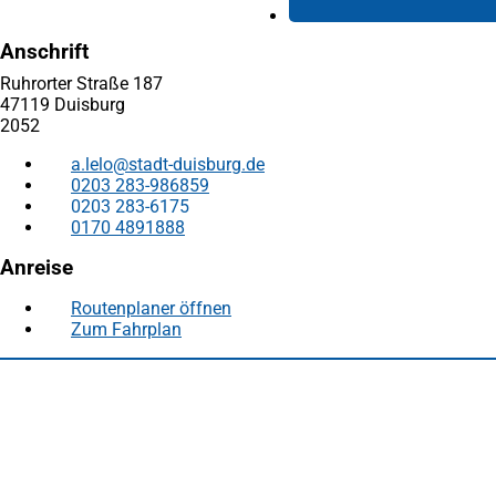
Anschrift
Ruhrorter Straße 187
47119 Duisburg
2052
a.lelo
stadt-duisburg
de
0203 283-986859
0203 283-6175
0170 4891888
Anreise
Routenplaner öffnen
(Öffnet
Zum Fahrplan
(Öffnet
in
in
einem
Fußbereich
Häufig gesucht
einem
neuen
neuen
Tab)
Stadtplan Duisburg
(Öffnet
Tab)
in
Mein Duisburg APP
(Öffnet
einem
in
Veranstaltungskalender
(Öffnet
neuen
einem
in
Serviceangebote der Stadt Duisburg
Tab)
neuen
einem