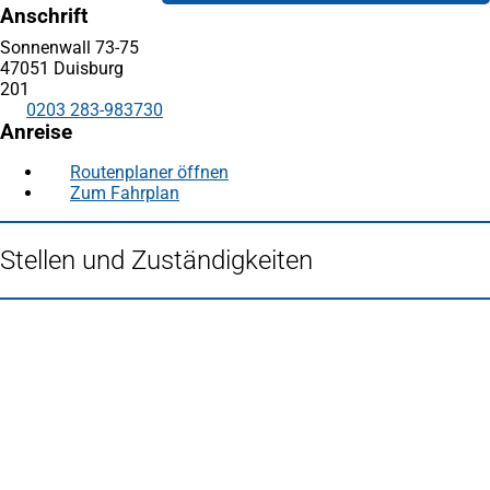
Anschrift
Sonnenwall 73-75
47051 Duisburg
201
0203 283-983730
Anreise
Routenplaner öffnen
(Öffnet
Zum Fahrplan
(Öffnet
in
in
einem
einem
neuen
Stellen und Zuständigkeiten
neuen
Tab)
Tab)
Fußbereich
Häufig gesucht
Stadtplan Duisburg
(Öffnet
in
Mein Duisburg APP
(Öffnet
einem
in
Veranstaltungskalender
(Öffnet
neuen
einem
in
Serviceangebote der Stadt Duisburg
Tab)
neuen
einem
Tab)
neuen
Tab)