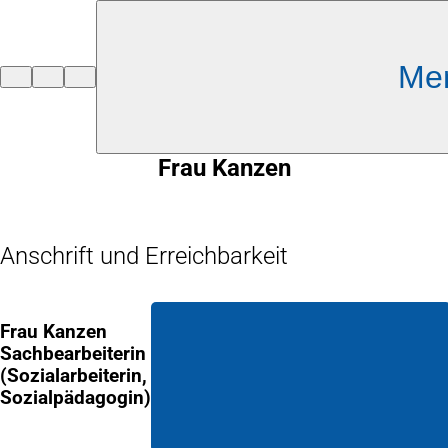
Inhalt anspringen
Me
Zur
Startseite
Frau Kanzen
Anschrift und Erreichbarkeit
Frau Kanzen
Sachbearbeiterin
(Sozialarbeiterin,
Sozialpädagogin)