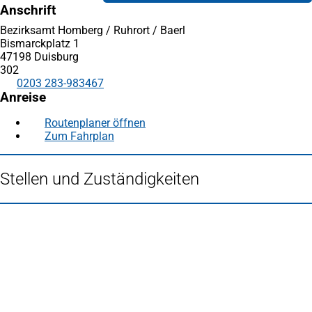
Anschrift
Bezirksamt Homberg / Ruhrort / Baerl
Bismarckplatz 1
47198 Duisburg
302
0203 283-983467
Anreise
Routenplaner öffnen
(Öffnet
Zum Fahrplan
(Öffnet
in
in
einem
einem
neuen
Stellen und Zuständigkeiten
neuen
Tab)
Tab)
Fußbereich
Häufig gesucht
Stadtplan Duisburg
(Öffnet
in
Mein Duisburg APP
(Öffnet
einem
in
Veranstaltungskalender
(Öffnet
neuen
einem
in
Serviceangebote der Stadt Duisburg
Tab)
neuen
einem
Tab)
neuen