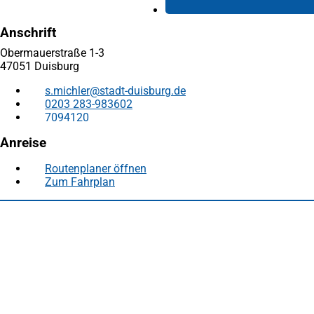
Anschrift
Obermauerstraße 1-3
47051 Duisburg
s.michler
stadt-duisburg
de
0203 283-983602
7094120
Anreise
Routenplaner öffnen
(Öffnet
Zum Fahrplan
(Öffnet
in
in
einem
Fußbereich
Häufig gesucht
einem
neuen
neuen
Tab)
Stadtplan Duisburg
(Öffnet
Tab)
in
Mein Duisburg APP
(Öffnet
einem
in
Veranstaltungskalender
(Öffnet
neuen
einem
in
Serviceangebote der Stadt Duisburg
Tab)
neuen
einem
Tab)
neuen
Tab)