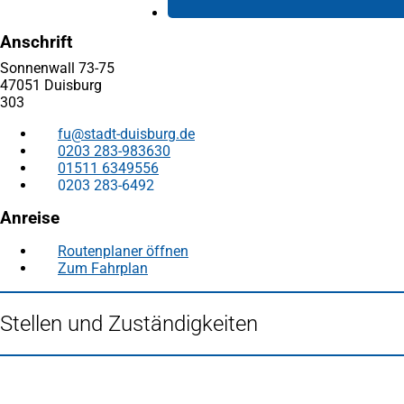
Anschrift
Sonnenwall 73-75
47051 Duisburg
303
fu
stadt-duisburg
de
0203 283-983630
01511 6349556
0203 283-6492
Anreise
Routenplaner öffnen
(Öffnet
Zum Fahrplan
(Öffnet
in
in
einem
einem
neuen
Stellen und Zuständigkeiten
neuen
Tab)
Tab)
Fußbereich
Häufig gesucht
Stadtplan Duisburg
(Öffnet