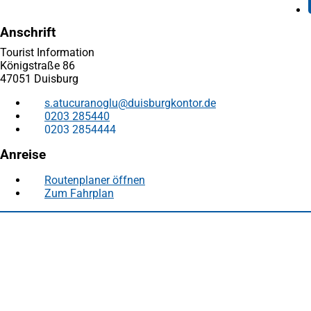
Anschrift
Tourist Information
Königstraße 86
47051 Duisburg
s.atucuranoglu
duisburgkontor
de
0203 285440
0203 2854444
Anreise
Routenplaner öffnen
(Öffnet
Zum Fahrplan
(Öffnet
in
in
einem
Fußbereich
Häufig gesucht
einem
neuen
neuen
Tab)
Stadtplan Duisburg
(Öffnet
Tab)
in
Mein Duisburg APP
(Öffnet
einem
in
Veranstaltungskalender
(Öffnet
neuen
einem
in
Serviceangebote der Stadt Duisburg
Tab)
neuen
einem
Tab)
neuen