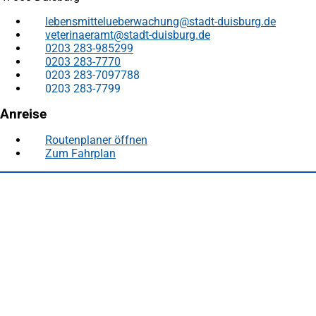
lebensmittelueberwachung
stadt-duisburg
de
veterinaeramt
stadt-duisburg
de
0203 283-985299
0203 283-7770
0203 283-7097788
0203 283-7799
Anreise
Routenplaner öffnen
(Öffnet
Zum Fahrplan
(Öffnet
in
in
einem
Fußbereich
Häufig gesucht
einem
neuen
neuen
Tab)
Stadtplan Duisburg
(Öffnet
Tab)
in
Mein Duisburg APP
(Öffnet
einem
in
Veranstaltungskalender
(Öffnet
neuen
einem
in
Serviceangebote der Stadt Duisburg
Tab)
neuen
einem
Tab)
neuen
Tab)
Schnellübersicht