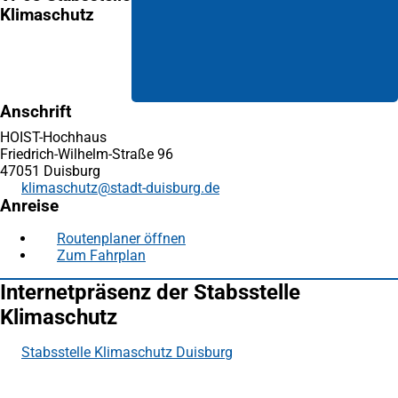
Klimaschutz
Anschrift
HOIST-Hochhaus
Friedrich-Wilhelm-Straße 96
47051 Duisburg
klimaschutz
stadt-duisburg
de
Anreise
Routenplaner öffnen
(Öffnet
Zum Fahrplan
(Öffnet
in
in
einem
Internetpräsenz der Stabsstelle
einem
neuen
neuen
Tab)
Klimaschutz
Tab)
Stabsstelle Klimaschutz Duisburg
(Öffnet
Fußbereich
Häufig gesucht
in
einem