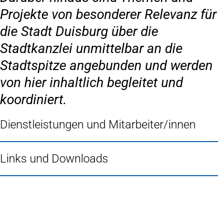
Projekte von besonderer Relevanz für
die Stadt Duisburg über die
Stadtkanzlei unmittelbar an die
Stadtspitze angebunden und werden
von hier inhaltlich begleitet und
koordiniert.
Dienstleistungen und Mitarbeiter/innen
Links und Downloads
Fußbereich
Häufig gesucht
Stadtplan Duisburg
(Öffnet
in
Mein Duisburg APP
(Öffnet
einem
in
Veranstaltungskalender
(Öffnet