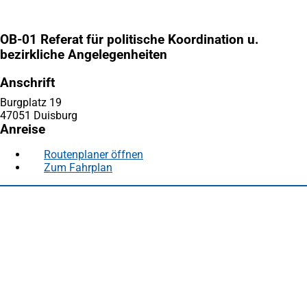
OB-01 Referat für politische Koordination u.
bezirkliche Angelegenheiten
Anschrift
Burgplatz 19
47051 Duisburg
Anreise
Routenplaner öffnen
(Öffnet
Zum Fahrplan
(Öffnet
in
in
einem
Fußbereich
Häufig gesucht
einem
neuen
neuen
Tab)
Stadtplan Duisburg
(Öffnet
Tab)
in
Mein Duisburg APP
(Öffnet
einem
in
Veranstaltungskalender
(Öffnet
neuen
einem
in
Serviceangebote der Stadt Duisburg
Tab)
neuen
einem
Tab)
neuen
Tab)