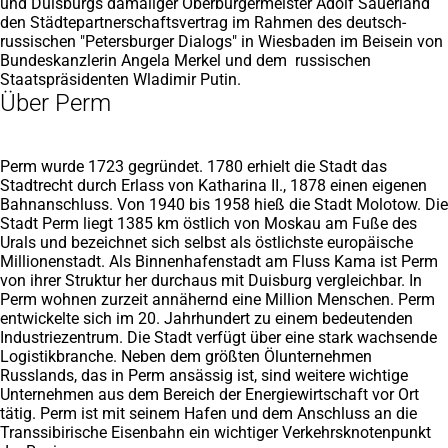
und Duisburgs damaliger Oberbürgermeister Adolf Sauerland
den Städtepartnerschaftsvertrag im Rahmen des deutsch-
russischen "Petersburger Dialogs" in Wiesbaden im Beisein von
Bundeskanzlerin Angela Merkel und dem russischen
Staatspräsidenten Wladimir Putin.
Über Perm
Perm wurde 1723 gegründet. 1780 erhielt die Stadt das
Stadtrecht durch Erlass von Katharina II., 1878 einen eigenen
Bahnanschluss. Von 1940 bis 1958 hieß die Stadt Molotow. Die
Stadt Perm liegt 1385 km östlich von Moskau am Fuße des
Urals und bezeichnet sich selbst als östlichste europäische
Millionenstadt. Als Binnenhafenstadt am Fluss Kama ist Perm
von ihrer Struktur her durchaus mit Duisburg vergleichbar. In
Perm wohnen zurzeit annähernd eine Million Menschen. Perm
entwickelte sich im 20. Jahrhundert zu einem bedeutenden
Industriezentrum. Die Stadt verfügt über eine stark wachsende
Logistikbranche. Neben dem größten Ölunternehmen
Russlands, das in Perm ansässig ist, sind weitere wichtige
Unternehmen aus dem Bereich der Energiewirtschaft vor Ort
tätig. Perm ist mit seinem Hafen und dem Anschluss an die
Transsibirische Eisenbahn ein wichtiger Verkehrsknotenpunkt