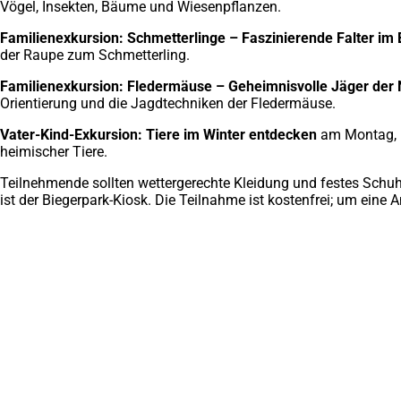
Vögel, Insekten, Bäume und Wiesenpflanzen.
Familienexkursion: Schmetterlinge – Faszinierende Falter im
der Raupe zum Schmetterling.
Familienexkursion: Fledermäuse – Geheimnisvolle Jäger der 
Orientierung und die Jagdtechniken der Fledermäuse.
Vater-Kind-Exkursion: Tiere im Winter entdecken
am Montag, 12
heimischer Tiere.
Teilnehmende sollten wettergerechte Kleidung und festes Schuh
ist der Biegerpark-Kiosk. Die Teilnahme ist kostenfrei; um eine
Fußbereich
Häufig gesucht
Stadtplan Duisburg
(Öffnet
in
Mein Duisburg APP
(Öffnet
einem
in
Veranstaltungskalender
(Öffnet
neuen
einem
in
Serviceangebote der Stadt Duisburg
Tab)
neuen
einem
Tab)
neuen
Tab)
Schnellübersicht
Tourismus - Stadt von Feuer & Wasser