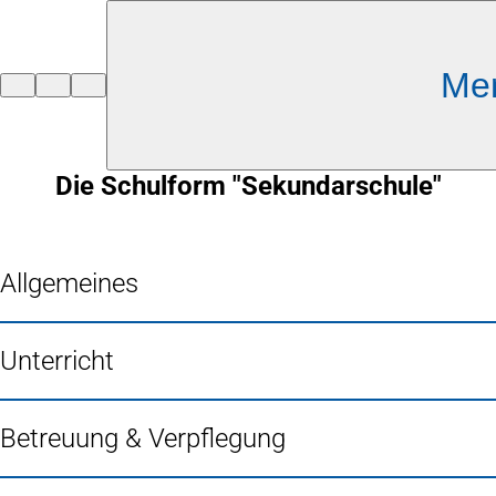
Inhalt anspringen
Me
Zur
Startseite
Die Schulform "Sekundarschule"
Allgemeines
Unterricht
Betreuung & Verpflegung