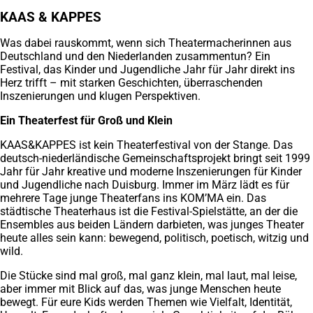
Tab)
KAAS & KAPPES
Was dabei rauskommt, wenn sich Theatermacherinnen aus
Deutschland und den Niederlanden zusammentun? Ein
Festival, das Kinder und Jugendliche Jahr für Jahr direkt ins
Herz trifft – mit starken Geschichten, überraschenden
Inszenierungen und klugen Perspektiven.
Ein Theaterfest für Groß und Klein
KAAS&KAPPES ist kein Theaterfestival von der Stange. Das
deutsch-niederländische Gemeinschaftsprojekt bringt seit 1999
Jahr für Jahr kreative und moderne Inszenierungen für Kinder
und Jugendliche nach Duisburg. Immer im März lädt es für
mehrere Tage junge Theaterfans ins KOM’MA ein. Das
städtische Theaterhaus ist die Festival-Spielstätte, an der die
Ensembles aus beiden Ländern darbieten, was junges Theater
heute alles sein kann: bewegend, politisch, poetisch, witzig und
wild.
Die Stücke sind mal groß, mal ganz klein, mal laut, mal leise,
aber immer mit Blick auf das, was junge Menschen heute
bewegt. Für eure Kids werden Themen wie Vielfalt, Identität,