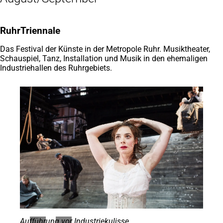
einem
neuen
Tab)
RuhrTriennale
Das Festival der Künste in der Metropole Ruhr. Musiktheater,
Schauspiel, Tanz, Installation und Musik in den ehemaligen
Industriehallen des Ruhrgebiets.
Aufführung vor Industriekulisse