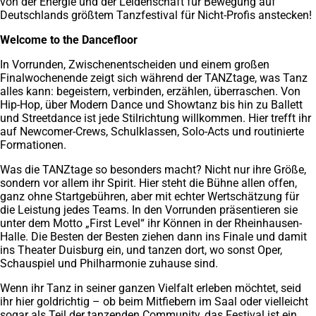
von der Energie und der Leidenschaft für Bewegung auf
Deutschlands größtem Tanzfestival für Nicht-Profis anstecken!
Welcome to the Dancefloor
In Vorrunden, Zwischenentscheiden und einem großen
Finalwochenende zeigt sich während der TANZtage, was Tanz
alles kann: begeistern, verbinden, erzählen, überraschen. Von
Hip-Hop, über Modern Dance und Showtanz bis hin zu Ballett
und Streetdance ist jede Stilrichtung willkommen. Hier trefft ihr
auf Newcomer-Crews, Schulklassen, Solo-Acts und routinierte
Formationen.
Was die TANZtage so besonders macht? Nicht nur ihre Größe,
sondern vor allem ihr Spirit. Hier steht die Bühne allen offen,
ganz ohne Startgebühren, aber mit echter Wertschätzung für
die Leistung jedes Teams. In den Vorrunden präsentieren sie
unter dem Motto „First Level“ ihr Können in der Rheinhausen-
Halle. Die Besten der Besten ziehen dann ins Finale und damit
ins Theater Duisburg ein, und tanzen dort, wo sonst Oper,
Schauspiel und Philharmonie zuhause sind.
Wenn ihr Tanz in seiner ganzen Vielfalt erleben möchtet, seid
ihr hier goldrichtig – ob beim Mitfiebern im Saal oder vielleicht
sogar als Teil der tanzenden Community, das Festival ist ein