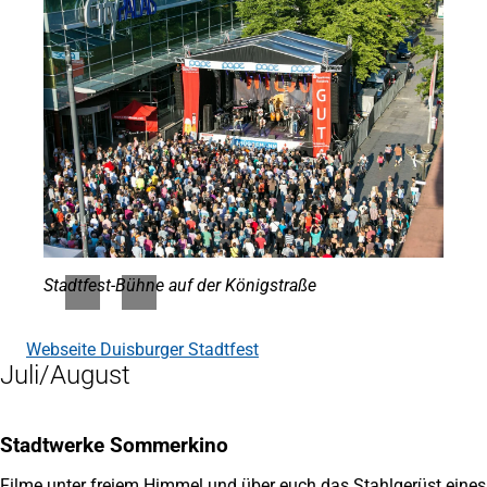
Stadtfest-Bühne auf der Königstraße
Webseite Duisburger Stadtfest
(Öffnet
Juli/August
in
einem
neuen
Tab)
Stadtwerke Sommerkino
Filme unter freiem Himmel und über euch das Stahlgerüst eines