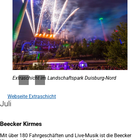
Extraschicht im Landschaftspark Duisburg-Nord
Webseite Extraschicht
(Öffnet
Juli
in
einem
neuen
Tab)
Beecker Kirmes
Mit über 180 Fahrgeschäften und Live-Musik ist die Beecker