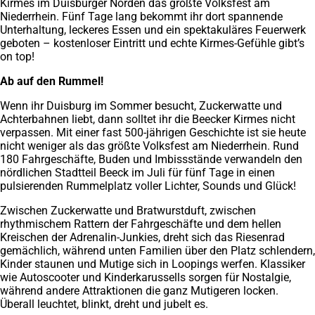
Kirmes im Duisburger Norden das größte Volksfest am
Niederrhein. Fünf Tage lang bekommt ihr dort spannende
Unterhaltung, leckeres Essen und ein spektakuläres Feuerwerk
geboten – kostenloser Eintritt und echte Kirmes-Gefühle gibt’s
on top!
Ab auf den Rummel!
Wenn ihr Duisburg im Sommer besucht, Zuckerwatte und
Achterbahnen liebt, dann solltet ihr die Beecker Kirmes nicht
verpassen. Mit einer fast 500-jährigen Geschichte ist sie heute
nicht weniger als das größte Volksfest am Niederrhein. Rund
180 Fahrgeschäfte, Buden und Imbissstände verwandeln den
nördlichen Stadtteil Beeck im Juli für fünf Tage in einen
pulsierenden Rummelplatz voller Lichter, Sounds und Glück!
Zwischen Zuckerwatte und Bratwurstduft, zwischen
rhythmischem Rattern der Fahrgeschäfte und dem hellen
Kreischen der Adrenalin-Junkies, dreht sich das Riesenrad
gemächlich, während unten Familien über den Platz schlendern,
Kinder staunen und Mutige sich in Loopings werfen. Klassiker
wie Autoscooter und Kinderkarussells sorgen für Nostalgie,
während andere Attraktionen die ganz Mutigeren locken.
Überall leuchtet, blinkt, dreht und jubelt es.