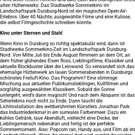
alten Hüttenwerks: Das Stadtwerke Sommerkino im
Landschaftspark Duisburg-Nord ist ein magisches Open-Air-
Erlebnis. Über 40 Nächte, ausgewählte Filme und eine Kulisse,
die selbst Filmgeschichte schreiben könnte.
Kino unter Sternen und Stahl
Wenn Kino in Duisburg so richtig spektakulär wird, dann ist
Stadtwerke Sommerkino-Zeit im Landschaftspark Duisburg-
Nord. Von Mitte Juli bis Ende August flimmern an dem Ort, an
dem früher glühendes Eisen floss, Lieblingsfilme, Klassiker und
aktuelle Blockbuster über die Leinwand. So verwandelt sich das
ehemalige Hüttenwerk an lauen Sommerabenden in Duisburgs
schönstes Freiluft-Kino. Das Programm? Eine stimmige
Mischung aus aktuellen Publikumslieblingen, Kultfilmen und
sorgfältig ausgewählten Klassikern. Sobald die Sonne
untergeht, wird’s dann magisch! Und nach dem Abspann ist das
Seherlebnis noch nicht zu Ende. Dann taucht die
Lichtinstallation des weltberühmten Künstlers Jonathan Park
das Industriedenkmal in ein surreales Farbenmeer. Dazu ein
kühles Getränk, laue Abendluft, vielleicht eine Decke, der
Lieblingsmensch nebendran und fertig ist der perfekte
Sommermoment. Also: Popcorn ran, Handy aus, und Film ab im