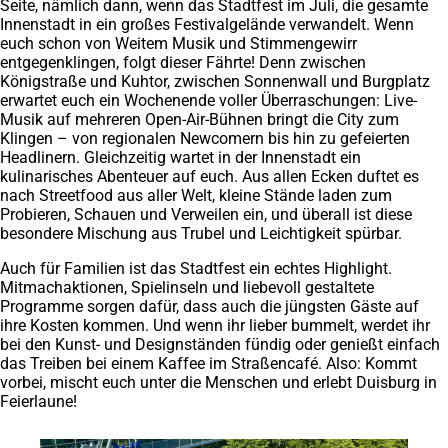
Seite, nämlich dann, wenn das Stadtfest im Juli, die gesamte
Innenstadt in ein großes Festivalgelände verwandelt. Wenn
euch schon von Weitem Musik und Stimmengewirr
entgegenklingen, folgt dieser Fährte! Denn zwischen
Königstraße und Kuhtor, zwischen Sonnenwall und Burgplatz
erwartet euch ein Wochenende voller Überraschungen: Live-
Musik auf mehreren Open-Air-Bühnen bringt die City zum
Klingen – von regionalen Newcomern bis hin zu gefeierten
Headlinern. Gleichzeitig wartet in der Innenstadt ein
kulinarisches Abenteuer auf euch. Aus allen Ecken duftet es
nach Streetfood aus aller Welt, kleine Stände laden zum
Probieren, Schauen und Verweilen ein, und überall ist diese
besondere Mischung aus Trubel und Leichtigkeit spürbar.
Auch für Familien ist das Stadtfest ein echtes Highlight.
Mitmachaktionen, Spielinseln und liebevoll gestaltete
Programme sorgen dafür, dass auch die jüngsten Gäste auf
ihre Kosten kommen. Und wenn ihr lieber bummelt, werdet ihr
bei den Kunst- und Designständen fündig oder genießt einfach
das Treiben bei einem Kaffee im Straßencafé. Also: Kommt
vorbei, mischt euch unter die Menschen und erlebt Duisburg in
Feierlaune!