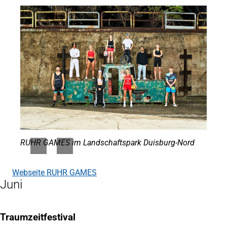
RUHR GAMES im Landschaftspark Duisburg-Nord
Webseite RUHR GAMES
(Öffnet
Juni
in
einem
neuen
Tab)
Traumzeitfestival