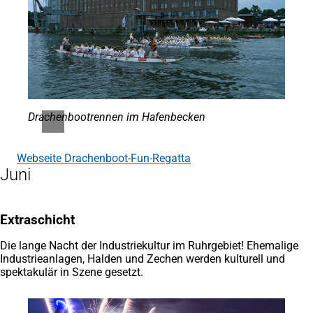
Drachenbootrennen im Hafenbecken
Webseite Drachenboot-Fun-Regatta
(Öffnet
Juni
in
einem
neuen
Tab)
Extraschicht
Die lange Nacht der Industriekultur im Ruhrgebiet! Ehemalige
Industrieanlagen, Halden und Zechen werden kulturell und
spektakulär in Szene gesetzt.