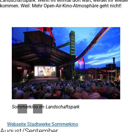
Landschaftspark. Wenn ihr einmal dort wart, werdet ihr wieder
kommen. Weil: Mehr Open-Air-Kino-Atmosphäre geht nicht!
Sommerkino im Landschaftspark
Webseite Stadtwerke Sommerkino
(Öffnet
August/September
in