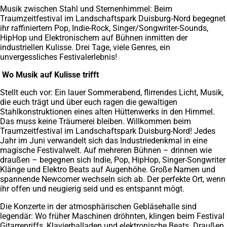
Musik zwischen Stahl und Sternenhimmel: Beim
Traumzeitfestival im Landschaftspark Duisburg‑Nord begegnet
ihr raffiniertem Pop, Indie-Rock, Singer/Songwriter-Sounds,
HipHop und Elektronischem auf Bühnen inmitten der
industriellen Kulisse. Drei Tage, viele Genres, ein
unvergessliches Festivalerlebnis!
Wo Musik auf Kulisse trifft
Stellt euch vor: Ein lauer Sommerabend, flirrendes Licht, Musik,
die euch trägt und über euch ragen die gewaltigen
Stahlkonstruktionen eines alten Hüttenwerks in den Himmel.
Das muss keine Träumerei bleiben. Willkommen beim
Traumzeitfestival im Landschaftspark Duisburg-Nord! Jedes
Jahr im Juni verwandelt sich das Industriedenkmal in eine
magische Festivalwelt. Auf mehreren Bühnen – drinnen wie
draußen – begegnen sich Indie, Pop, HipHop, Singer-Songwriter
Klänge und Elektro Beats auf Augenhöhe. Große Namen und
spannende Newcomer wechseln sich ab. Der perfekte Ort, wenn
ihr offen und neugierig seid und es entspannt mögt.
Die Konzerte in der atmosphärischen Gebläsehalle sind
legendär: Wo früher Maschinen dröhnten, klingen beim Festival
Gitarrenriffs, Klavierballaden und elektronische Beats. Draußen