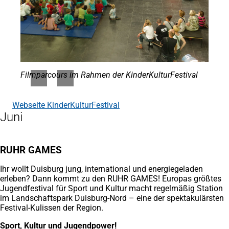
Filmparcours im Rahmen der KinderKulturFestival
Webseite KinderKulturFestival
(Öffnet
Juni
in
einem
neuen
Tab)
RUHR GAMES
Ihr wollt Duisburg jung, international und energiegeladen
erleben? Dann kommt zu den RUHR GAMES! Europas größtes
Jugendfestival für Sport und Kultur macht regelmäßig Station
im Landschaftspark Duisburg-Nord – eine der spektakulärsten
Festival-Kulissen der Region.
Sport, Kultur und Jugendpower!