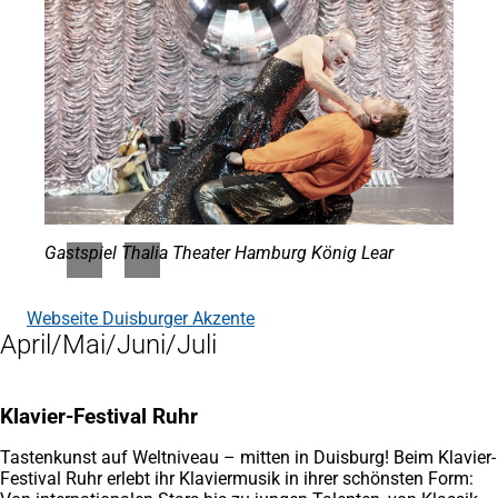
Gastspiel Thalia Theater Hamburg König Lear
Webseite Duisburger Akzente
(Öffnet
April/Mai/Juni/Juli
in
einem
neuen
Tab)
Klavier-Festival Ruhr
Tastenkunst auf Weltniveau – mitten in Duisburg! Beim Klavier-
Festival Ruhr erlebt ihr Klaviermusik in ihrer schönsten Form: