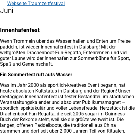
Webseite Traumzeitfestival
(Öffnet
Juni
in
einem
neuen
Tab)
Innenhafenfest
Wenn Trommeln über das Wasser hallen und Enten um Preise
paddeln, ist wieder Innenhafenfest in Duisburg! Mit der
weltgrößten Drachenboot-Fun-Regatta, Entenrennen und viel
guter Laune wird der Innenhafen zur Sommerbühne für Sport,
Spaß und Gemeinschaft.
Ein Sommerfest ruft aufs Wasser
Was im Jahr 2000 als sportlich-kreatives Event begann, hat
heute absoluten Kultstatus in Duisburg und der Region! Unser
dreitägiges Innenhafenfest ist fester Bestandteil im städtischen
Veranstaltungskalender und absoluter Publikumsmagnet –
sportlich, spektakulär und voller Lebensfreude. Herzstück ist die
Drachenboot-Fun-Regatta, die seit 2005 sogar im Guinness-
Buch der Rekorde steht, weil sie die größte weltweit ist. Die
langen, offenen Paddelboote, die traditionell aus China
stammen und dort seit über 2.000 Jahren Teil von Ritualen,