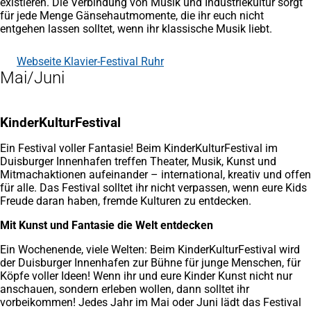
existieren. Die Verbindung von Musik und Industriekultur sorgt
für jede Menge Gänsehautmomente, die ihr euch nicht
entgehen lassen solltet, wenn ihr klassische Musik liebt.
Webseite Klavier-Festival Ruhr
(Öffnet
Mai/Juni
in
einem
neuen
Tab)
KinderKulturFestival
Ein Festival voller Fantasie! Beim KinderKulturFestival im
Duisburger Innenhafen treffen Theater, Musik, Kunst und
Mitmachaktionen aufeinander – international, kreativ und offen
für alle. Das Festival solltet ihr nicht verpassen, wenn eure Kids
Freude daran haben, fremde Kulturen zu entdecken.
Mit Kunst und Fantasie die Welt entdecken
Ein Wochenende, viele Welten: Beim KinderKulturFestival wird
der Duisburger Innenhafen zur Bühne für junge Menschen, für
Köpfe voller Ideen! Wenn ihr und eure Kinder Kunst nicht nur
anschauen, sondern erleben wollen, dann solltet ihr
vorbeikommen! Jedes Jahr im Mai oder Juni lädt das Festival