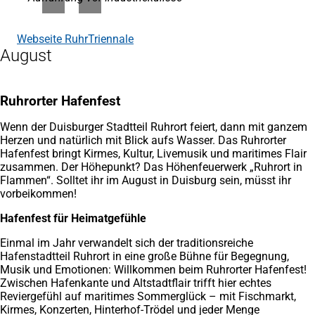
Webseite RuhrTriennale
(Öffnet
August
in
einem
neuen
Tab)
Ruhrorter Hafenfest
Wenn der Duisburger Stadtteil Ruhrort feiert, dann mit ganzem
Herzen und natürlich mit Blick aufs Wasser. Das Ruhrorter
Hafenfest bringt Kirmes, Kultur, Livemusik und maritimes Flair
zusammen. Der Höhepunkt? Das Höhenfeuerwerk „Ruhrort in
Flammen“. Solltet ihr im August in Duisburg sein, müsst ihr
vorbeikommen!
Hafenfest für Heimatgefühle
Einmal im Jahr verwandelt sich der traditionsreiche
Hafenstadtteil Ruhrort in eine große Bühne für Begegnung,
Musik und Emotionen: Willkommen beim Ruhrorter Hafenfest!
Zwischen Hafenkante und Altstadtflair trifft hier echtes
Reviergefühl auf maritimes Sommerglück – mit Fischmarkt,
Kirmes, Konzerten, Hinterhof-Trödel und jeder Menge