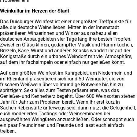
Probieren ein!
Weinkultur im Herzen der Stadt
Das Duisburger Weinfest ist einer der größten Treffpunkte für
alle, die deutsche Weine lieben. Mitten in der Innenstadt
präsentieren Winzerinnen und Winzer aus nahezu allen
deutschen Anbaugebieten vier Tage lang ihre besten Tropfen.
Zwischen Gläserklirren, gedämpfter Musik und Flammkuchen,
Brezeln, Käse, Wurst und anderen Snacks wandelt ihr auf der
Königstraße durch ein urbanes Weindorf mit viel Atmosphäre,
auf dem ihr fachsimpeln oder einfach nur genießen könnt.
Auf dem größten Weinfest im Ruhrgebiet, am Niederrhein und
im Rheinland präsentieren sich rund 50 Weingüter, die von
frischem Weißwein über vollmundige Rotweine bis hin zu
spritzigem Sekt alles zum Testen präsentieren, was das
Genießer- und Kennerherz begehrt. Über 600 Weinsorten stehen
Jahr für Jahr zum Probieren bereit. Wenn ihr erst kurz in
Sachen Rebensäfte unterwegs seid, dann nutzt die Gelegenheit,
euch moderierten Tastings oder Weinseminaren bei
ausgewählten Weingütern anzuschließen. Oder schnappt euch
ein paar Freundinnen und Freunde und lasst euch einfach
treiben.