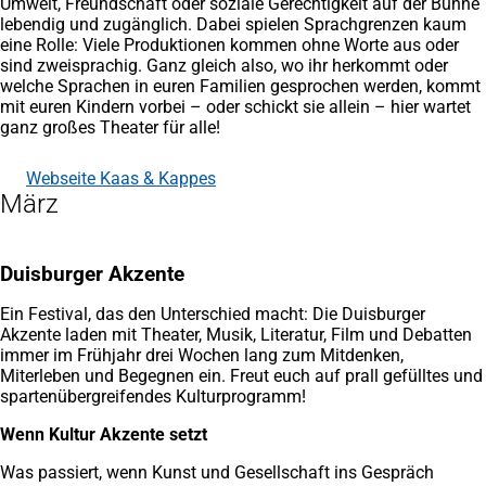
Umwelt, Freundschaft oder soziale Gerechtigkeit auf der Bühne
lebendig und zugänglich. Dabei spielen Sprachgrenzen kaum
eine Rolle: Viele Produktionen kommen ohne Worte aus oder
sind zweisprachig. Ganz gleich also, wo ihr herkommt oder
welche Sprachen in euren Familien gesprochen werden, kommt
mit euren Kindern vorbei – oder schickt sie allein – hier wartet
ganz großes Theater für alle!
Webseite Kaas & Kappes
(Öffnet
März
in
einem
neuen
Tab)
Duisburger Akzente
Ein Festival, das den Unterschied macht: Die Duisburger
Akzente laden mit Theater, Musik, Literatur, Film und Debatten
immer im Frühjahr drei Wochen lang zum Mitdenken,
Miterleben und Begegnen ein. Freut euch auf prall gefülltes und
spartenübergreifendes Kulturprogramm!
Wenn Kultur Akzente setzt
Was passiert, wenn Kunst und Gesellschaft ins Gespräch