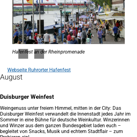
Hafenfest an der Rheinpromenade
Webseite Ruhrorter Hafenfest
(Öffnet
August
in
einem
neuen
Tab)
Duisburger Weinfest
Weingenuss unter freiem Himmel, mitten in der City: Das
Duisburger Weinfest verwandelt die Innenstadt jedes Jahr im
Sommer in eine Bühne für deutsche Weinkultur. Winzerinnen
und Winzer aus dem ganzen Bundesgebiet laden euch –
begleitet von Snacks, Musik und echtem Stadtflair – zum