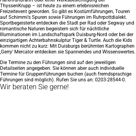
ThyssenKrupp – ist heute zu einem erlebnisreichen
Freizeitevent geworden. So gibt es Kostümführungen, Touren
auf Schimmi's Spuren sowie Führungen im Ruhrpottdialekt.
Sportbegeisterte entdecken die Stadt per Rad oder Segway und
romantische Naturen begeistern sich für nächtliche
Illuminationen im Landschaftspark Duisburg-Nord oder bei der
einzigartigen Achterbahnskulptur Tiger & Turtle. Auch die Kids
kommen nicht zu kurz: Mit Duisburgs berühmten Kartographen
‚Gerry‘ Mercator entdecken sie Spannendes und Wissenswertes.
Die Termine zu den Führungen sind auf den jeweiligen
Detailseiten angegeben. Sie können aber auch individuelle
Termine für Gruppenführungen buchen (auch fremdsprachige
Führungen sind möglich). Rufen Sie uns an: 0203-28544-0.
Wir beraten Sie gerne!
Fußbereich
Häufig gesucht
Hotels bei booking.com
(Öffnet
in
Ferienwohnungen bei booking.com
(Öffnet
einem
in
Landschaftspark Duisburg-Nord
neuen
einem
Tiger & Turtle - Magic Mountain