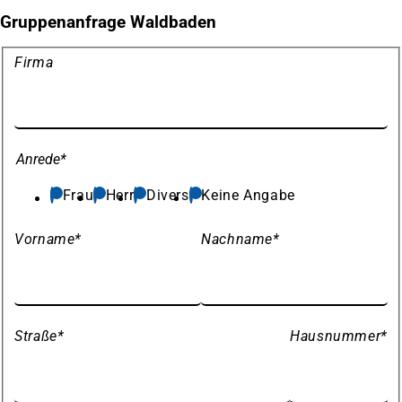
Gruppenanfrage Waldbaden
Meine
Firma
Daten
Anrede
*
Frau
Herr
Divers
Keine Angabe
Vorname
*
Nachname
*
Straße
*
Hausnummer
*