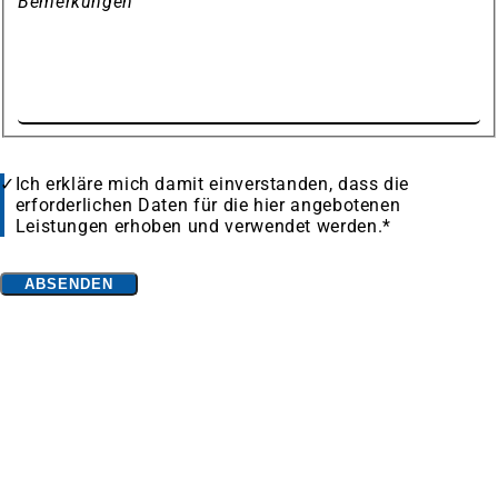
Bemerkungen
Datenschutz
Ich erkläre mich damit einverstanden, dass die
erforderlichen Daten für die hier angebotenen
Leistungen erhoben und verwendet werden.
*
Bitte
ABSENDEN
lassen
Fußbereich
Häufig gesucht
Sie
Hotels bei booking.com
(Öffnet
dieses
in
Ferienwohnungen bei booking.com
(Öffnet
Feld
einem
in
Landschaftspark Duisburg-Nord
leer.
neuen
einem
Tiger & Turtle - Magic Mountain
Tab)
neuen
Duisburger Innenhafen
Tab)
Führungen und Rundfahrten