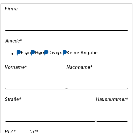
Meine
Firma
Daten
Anrede
*
Frau
Herr
Divers
Keine Angabe
Vorname
*
Nachname
*
Straße
*
Hausnummer
*
PLZ
*
Ort
*