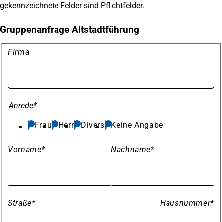
gekennzeichnete Felder sind Pflichtfelder.
Gruppenanfrage Altstadtführung
Meine
Firma
Daten
Anrede
*
Frau
Herr
Divers
Keine Angabe
Vorname
*
Nachname
*
Straße
*
Hausnummer
*