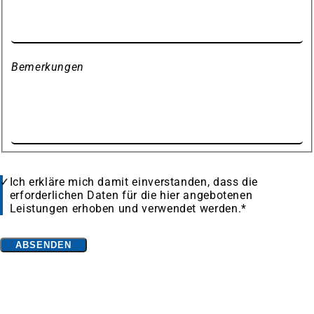
Bemerkungen
Datenschutz
Ich erkläre mich damit einverstanden, dass die
erforderlichen Daten für die hier angebotenen
Leistungen erhoben und verwendet werden.
*
Bitte
ABSENDEN
lassen
Fußbereich
Häufig gesucht
Sie
Hotels bei booking.com
(Öffnet
dieses
in
Ferienwohnungen bei booking.com
(Öffnet
Feld
einem
in
Landschaftspark Duisburg-Nord
leer.