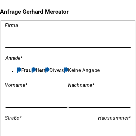
Anfrage Gerhard Mercator
Meine
Firma
Daten
Anrede
*
Frau
Herr
Divers
Keine Angabe
Vorname
*
Nachname
*
Straße
*
Hausnummer
*