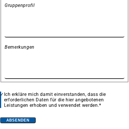
Gruppenprofil
Bemerkungen
Datenschutz
Ich erkläre mich damit einverstanden, dass die
erforderlichen Daten für die hier angebotenen
Leistungen erhoben und verwendet werden.
*
Bitte
ABSENDEN
lassen
Fußbereich
Häufig gesucht