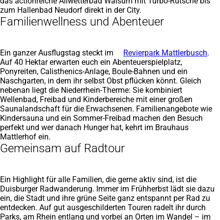
das actionreiche Allwetterbad Walsum mit Turbo-Rutsche bis
zum Hallenbad Neudorf direkt in der City.
Familienwellness und Abenteuer
Ein ganzer Ausflugstag steckt im
Revierpark Mattlerbusch
.
Auf 40 Hektar erwarten euch ein Abenteuerspielplatz,
Ponyreiten, Calisthenics-Anlage, Boule-Bahnen und ein
Naschgarten, in dem ihr selbst Obst pflücken könnt. Gleich
nebenan liegt die Niederrhein-Therme: Sie kombiniert
Wellenbad, Freibad und Kinderbereiche mit einer großen
Saunalandschaft für die Erwachsenen. Familienangebote wie
Kindersauna und ein Sommer-Freibad machen den Besuch
perfekt und wer danach Hunger hat, kehrt im Brauhaus
Mattlerhof ein.
Gemeinsam auf Radtour
Ein Highlight für alle Familien, die gerne aktiv sind, ist die
Duisburger Radwanderung. Immer im Frühherbst lädt sie dazu
ein, die Stadt und ihre grüne Seite ganz entspannt per Rad zu
entdecken. Auf gut ausgeschilderten Touren radelt ihr durch
Parks, am Rhein entlang und vorbei an Orten im Wandel – im