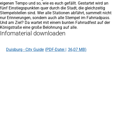
eigenen Tempo und so, wie es euch gefällt. Gestartet wird an
fünf Einstiegspunkten quer durch die Stadt, die gleichzeitig
Stempelstellen sind. Wer alle Stationen abfährt, sammelt nicht
nur Erinnerungen, sondern auch alle Stempel im Fahrradpass.
Und am Ziel? Da wartet mit einem bunten Fahrradfest auf der
Königstraße eine große Belohnung auf alle.
Infomaterial downloaden
Duisburg - City Guide
PDF
-Datei
36,07 MB
Fußbereich
Häufig gesucht
Hotels bei booking.com
(Öffnet
in
Ferienwohnungen bei booking.com
(Öffnet
einem
in
Landschaftspark Duisburg-Nord
neuen
einem
Tiger & Turtle - Magic Mountain
Tab)
neuen
Duisburger Innenhafen
Tab)
Führungen und Rundfahrten
Tourist Information Duisburg