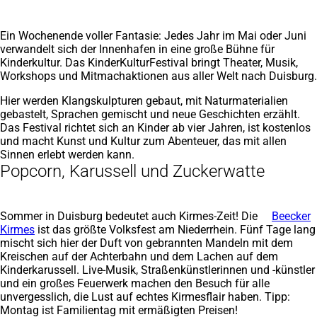
Ein Wochenende voller Fantasie: Jedes Jahr im Mai oder Juni
verwandelt sich der Innenhafen in eine große Bühne für
Kinderkultur. Das KinderKulturFestival bringt Theater, Musik,
Workshops und Mitmachaktionen aus aller Welt nach Duisburg.
Hier werden Klangskulpturen gebaut, mit Naturmaterialien
gebastelt, Sprachen gemischt und neue Geschichten erzählt.
Das Festival richtet sich an Kinder ab vier Jahren, ist kostenlos
und macht Kunst und Kultur zum Abenteuer, das mit allen
Sinnen erlebt werden kann.
Popcorn, Karussell und Zuckerwatte
Sommer in Duisburg bedeutet auch Kirmes-Zeit! Die
Beecker
Kirmes
(Öffnet
ist das größte Volksfest am Niederrhein. Fünf Tage lang
mischt sich hier der Duft von gebrannten Mandeln mit dem
in
Kreischen auf der Achterbahn und dem Lachen auf dem
einem
Kinderkarussell. Live-Musik, Straßenkünstlerinnen und -künstler
neuen
und ein großes Feuerwerk machen den Besuch für alle
Tab)
unvergesslich, die Lust auf echtes Kirmesflair haben. Tipp:
Montag ist Familientag mit ermäßigten Preisen!