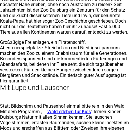
nächster Nähe erleben, ohne nach Australien zu reisen? Seit
Jahrzehnten ist der Zoo Duisburg ein Zentrum für den Schutz
und die Zucht dieser seltenen Tiere und Irwin, der berühmte
Koala-Papa, hat hier sogar Zoo-Geschichte geschrieben. Doch
nicht nur die Beuteltiere haben hier ihr Zuhause! Fast 5.000
Tiere aus allen Kontinenten warten darauf, entdeckt zu werden.
Großzügige Freianlagen, ein Piratenschiff,
Abenteuerspielplätze, Streichelzoo und Niedrigseilparcours
machen den Zoo zu einem Erlebnisraum für alle Generationen.
Besonders spannend sind die kommentierten Fütterungen und
Abendsafaris, bei denen ihr Tiere seht, die sich tagsüber eher
verstecken. Für den kleinen Hunger zwischendurch sorgen
Biergärten und Snackstände. Ein tierisch guter Ausflugstag ist
hier garantiert!
Mit Lupe und Lauscher
Statt Bildschirm und Pausenhof einmal bitte rein in den Wald!
Mit dem Programm „
Wald erleben für Kids
“ lernen Kinder
Duisburgs Natur mit allen Sinnen kennen. Sie lauschen
Vogelstimmen, ertasten Baumrinden, suchen kleine Insekten im
Moos und erschaffen aus Blättern oder Zweigen ihre eigenen