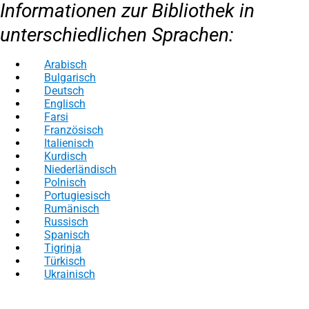
Informationen zur Bibliothek in
unterschiedlichen Sprachen:
Arabisch
Bulgarisch
Deutsch
Englisch
Farsi
Französisch
Italienisch
Kurdisch
Niederländisch
Polnisch
Portugiesisch
Rumänisch
Russisch
Spanisch
Tigrinja
Türkisch
Ukrainisch
Fußbereich
Rechtliches