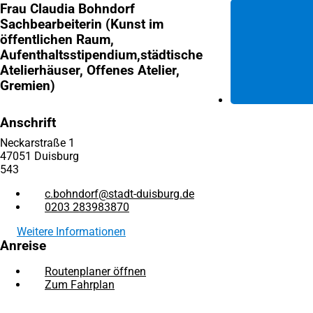
Frau Claudia Bohndorf
Sachbearbeiterin (Kunst im
öffentlichen Raum,
Aufenthaltsstipendium,städtische
Atelierhäuser, Offenes Atelier,
Gremien)
Anschrift
Neckarstraße 1
47051 Duisburg
543
c.bohndorf
stadt-duisburg
de
0203 283983870
Weitere Informationen
Anreise
Routenplaner öffnen
(Öffnet
Zum Fahrplan
(Öffnet
in
in
einem
Fußbereich
Hier finden Sie uns
einem
neuen