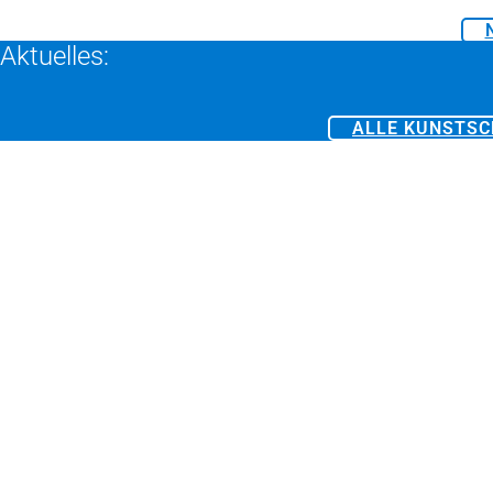
Media-
Kanäle
Aktuelles:
ALLE KUNSTSC