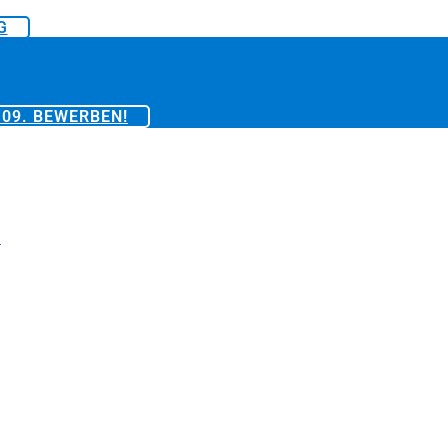
G
09. BEWERBEN!
i