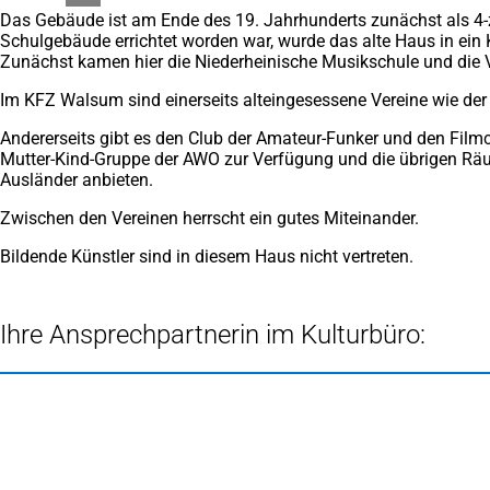
Das Gebäude ist am Ende des 19. Jahrhunderts zunächst als 4-
Schulgebäude errichtet worden war, wurde das alte Haus in ein
Zunächst kamen hier die Niederheinische Musikschule und die VHS
Im KFZ Walsum sind einerseits alteingesessene Vereine wie der
Andererseits gibt es den Club der Amateur-Funker und den Filmc
Mutter-Kind-Gruppe der AWO zur Verfügung und die übrigen Räu
Ausländer anbieten.
Zwischen den Vereinen herrscht ein gutes Miteinander.
Bildende Künstler sind in diesem Haus nicht vertreten.
Ihre Ansprechpartnerin im Kulturbüro:
Fußbereich
Hier finden Sie uns
Kulturbüro der Stadt Duisburg
Neckarstr. 1