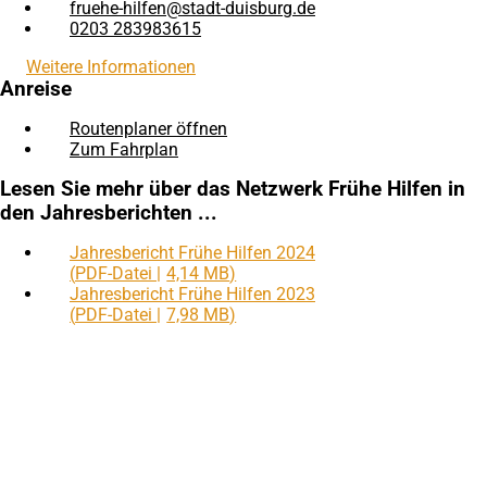
fruehe-hilfen
stadt-duisburg
de
0203 283983615
Weitere Informationen
Anreise
Routenplaner öffnen
(Öffnet
Zum Fahrplan
(Öffnet
in
in
einem
Lesen Sie mehr über das Netzwerk Frühe Hilfen in
einem
neuen
den Jahresberichten ...
neuen
Tab)
Tab)
Jahresbericht Frühe Hilfen 2024
PDF
-Datei
4,14 MB
Jahresbericht Frühe Hilfen 2023
PDF
-Datei
7,98 MB
Fußbereich
Hier finden Sie uns
Frühe Hilfen (ehemals Kleiner Prinz)
Eingang: Steinsche Gasse 2
Schwanenstraße 5-7
47051 Duisburg