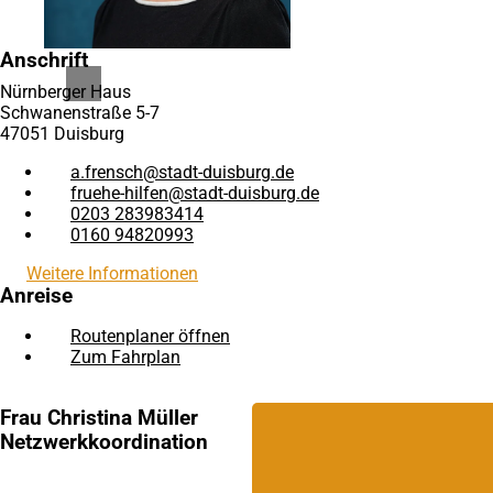
Anschrift
Nürnberger Haus
Schwanenstraße 5-7
47051 Duisburg
a.frensch
stadt-duisburg
de
fruehe-hilfen
stadt-duisburg
de
0203 283983414
0160 94820993
Weitere Informationen
Anreise
Routenplaner öffnen
(Öffnet
Zum Fahrplan
(Öffnet
in
in
einem
einem
neuen
Frau Christina Müller
neuen
Tab)
Netzwerkkoordination
Tab)